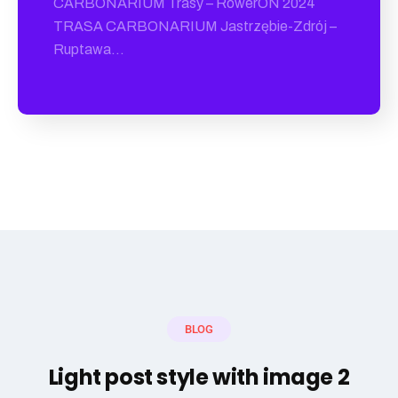
CARBONARIUM Trasy – RowerON 2024
TRASA CARBONARIUM Jastrzębie-Zdrój –
Ruptawa…
BLOG
Light post style with image 2