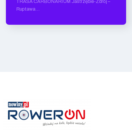
TRASA CARBONARIUM Jastrzębie-Zdrój –
Ruptawa…