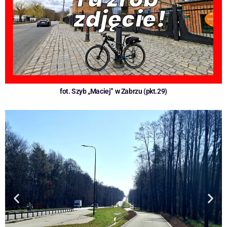
fot. Szyb „Maciej” w Zabrzu (pkt.29)