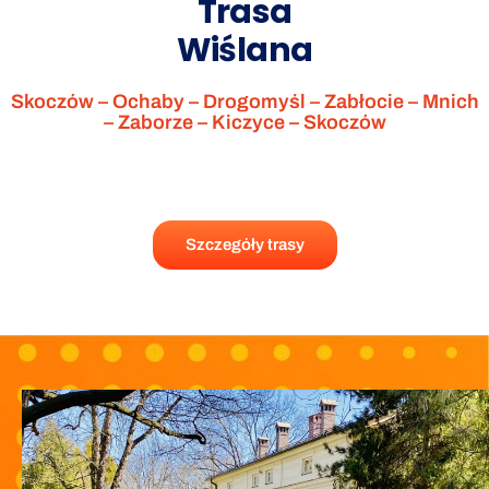
Trasa
Wiślana
Skoczów – Ochaby – Drogomyśl – Zabłocie – Mnich
– Zaborze – Kiczyce – Skoczów
Szczegóły trasy