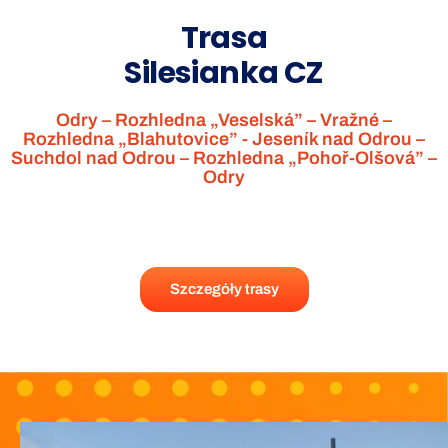
Trasa
Silesianka CZ
Odry – Rozhledna „Veselská” – Vražné –
Rozhledna „Blahutovice” - Jeseník nad Odrou –
Suchdol nad Odrou – Rozhledna „Pohoř-Olšová” –
Odry
Szczegóły trasy