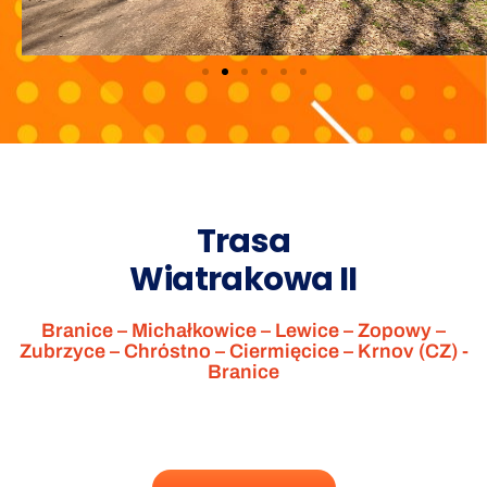
Trasa
Wiatrakowa II
Branice – Michałkowice – Lewice – Zopowy –
Zubrzyce – Chróstno – Ciermięcice – Krnov (CZ) -
Branice