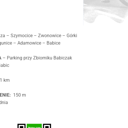
dza – Szymocice – Zwonowice – Górki
gunice – Adamowice – Babice
A
– Parking przy Zbiorniku Babiczak
Babic
1 km
h
ENIE:
150 m
dnia