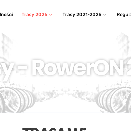
lności
Trasy 2026
Trasy 2021-2025
Regul
sy - RowerON 