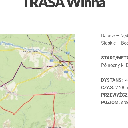
TRASA Winna
Babice – Nę
Śląskie – Bo
START/MET
Północny k. 
DYSTANS:
4
CZAS:
2:28 
PRZEWYŻSZ
POZIOM:
śre