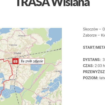
TRASA Wiślana
Skoczów – O
Zaborze – K
START/MET
DYSTANS:
3
CZAS:
2:03 
PRZEWYŻSZ
POZIOM:
łat