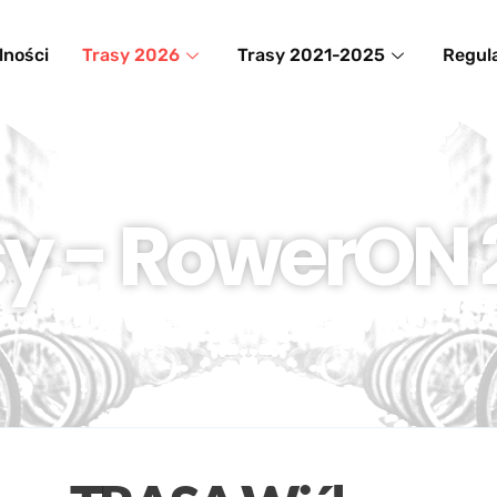
lności
Trasy 2026
Trasy 2021-2025
Regul
sy - RowerON 