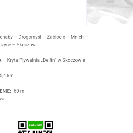
chaby – Drogomyśl – Zabłocie – Mnich –
iczyce – Skoczów
A
– Kryta Pływalnia „Delfin” w Skoczowie
5,4 km
h
ENIE:
60 m
wa