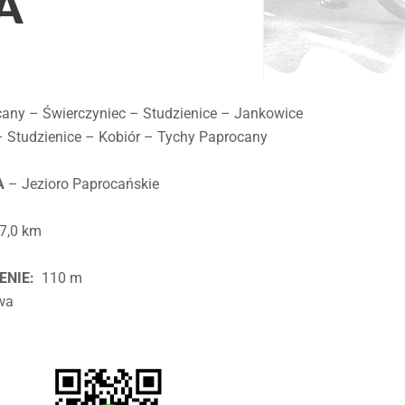
A
any – Świerczyniec – Studzienice – Jankowice
 Studzienice – Kobiór – Tychy Paprocany
A
– Jezioro Paprocańskie
7,0 km
h
ENIE:
110 m
wa