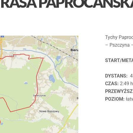
TRASA PAPROCAŃSK
Tychy Paproc
– Pszczyna –
START/MET
DYSTANS:
4
CZAS:
2:49 
PRZEWYŻSZ
POZIOM:
łat