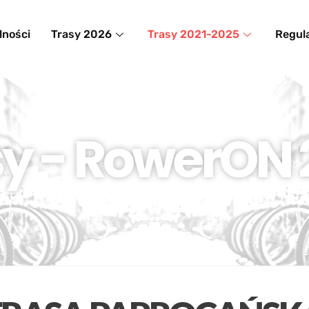
lności
Trasy 2026
Trasy 2021-2025
Regul
sy - RowerON 