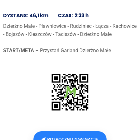
DYSTANS:
46,1 km
CZAS:
2:33 h
Dzierżno Małe - Pławniowice - Rudziniec - Łącza - Rachowice
- Bojszów - Kleszczów - Taciszów - Dzierżno Małe
START/META
– Przystań Garland Dzierżno Małe
ROZPOCZNIJ NAWIGACJĘ