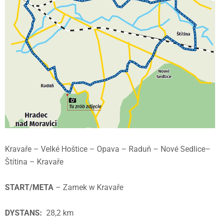
Kravaře – Velké Hoštice – Opava – Raduň – Nové Sedlice–
Štítina – Kravaře
START/META
– Zamek w Kravaře
DYSTANS:
28,2 km