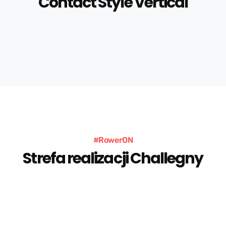
Contact Style Vertical
#RowerON
Strefa realizacji Challegny