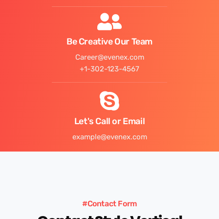
Be Creative Our Team
Career@evenex.com
+1-302-123-4567
Let's Call or Email
example@evenex.com
#Contact Form