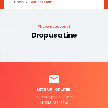
Home
Contact Form
#have questions?
Drop us a Line
Let's Call or Email
example@evenex.com
+1-302-123-4567