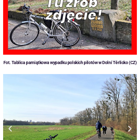
Fot. Tablica pamiątkowa wypadku polskich pilotów w Dolní Těrlicko (CZ)