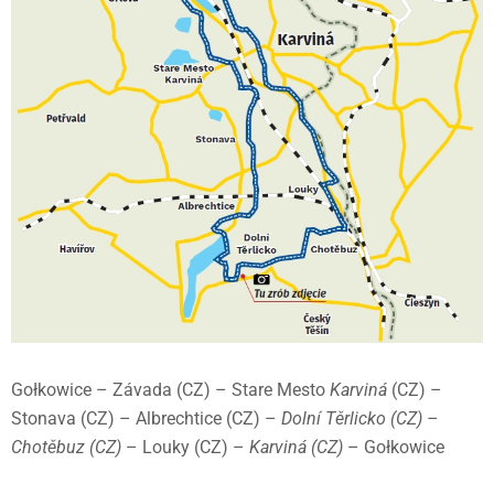
Gołkowice – Závada (CZ) – Stare Mesto
Karviná
(CZ) –
Stonava (CZ) – Albrechtice (CZ) –
Dolní Těrlicko (CZ)
–
Chotěbuz (CZ)
– Louky (CZ) –
Karviná
(CZ)
– Gołkowice