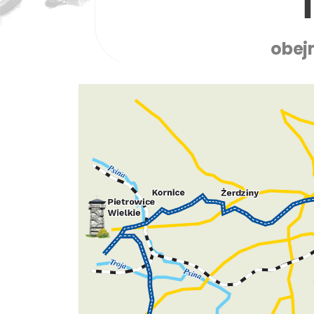
T
obejm