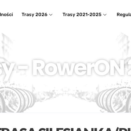
lności
Trasy 2026
Trasy 2021-2025
Regul
sy - RowerON 