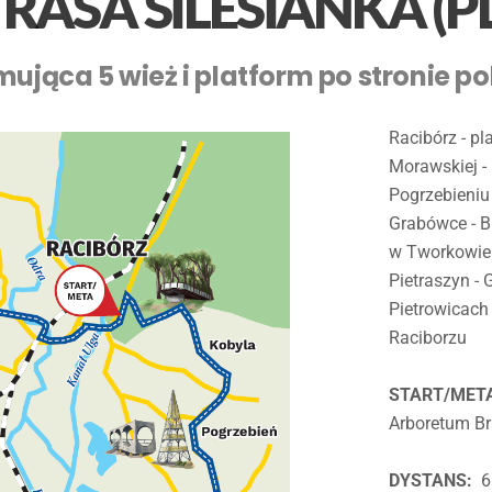
RASA SILESIANKA (PL
ująca 5 wież i platform po stronie pol
Racibórz - p
Morawskiej -
Pogrzebieniu
Grabówce - 
w Tworkowie 
Pietraszyn -
Pietrowicach 
Raciborzu
START/MET
Arboretum B
DYSTANS:
6